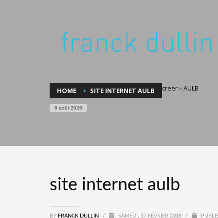
creer
»
AULB
HOME
SITE INTERNET AULB
6 août 2026
site internet aulb
BY
FRANCK DULLIN
/
SAMEDI, 17 FÉVRIER 2018
/
PUBLIS